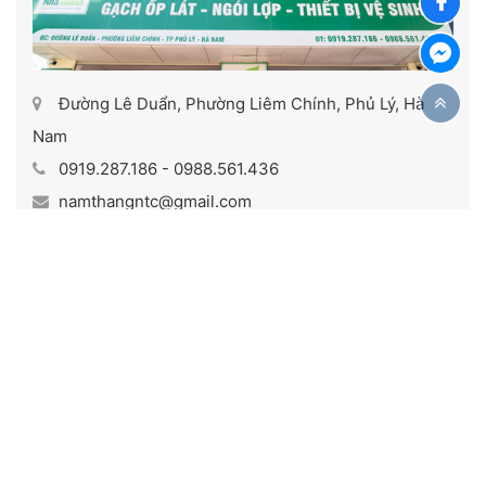
Đường Lê Duẩn, Phường Liêm Chính, Phủ Lý, Hà
Nam
0919.287.186 - 0988.561.436
namthangntc@gmail.com
Xem trên Google Maps
Đại lý Hồng Tư cơ sở 1 - Hà Nam