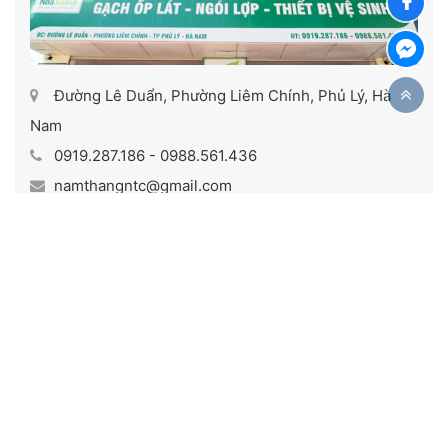
Đường Lê Duẩn, Phường Liêm Chính, Phủ Lý, Hà
Nam
0919.287.186 - 0988.561.436
namthangntc@gmail.com
Xem trên Google Maps
Đại lý Hồng Tư cơ sở 1 - Hà Nam