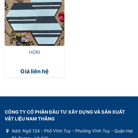
HORI
Giá liên hệ
CÔNG TY CỔ PHẦN ĐẦU TƯ XÂY DỰNG VÀ SẢN XUẤT
VẬT LIỆU NAM THẮNG
Add: Ngõ 124 - Phố Vĩnh Tuy - Phường Vĩnh Tuy - Quận Hai