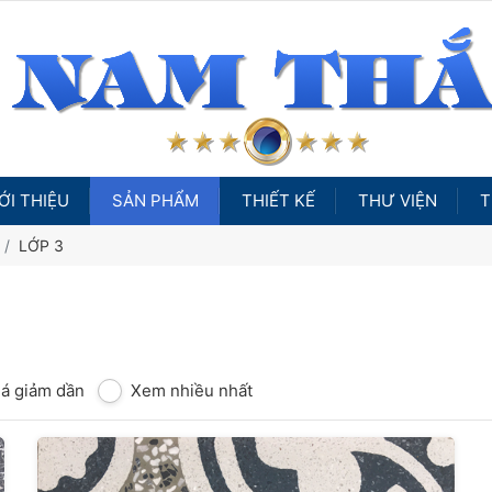
ỚI THIỆU
SẢN PHẨM
THIẾT KẾ
THƯ VIỆN
T
LỚP 3
iá giảm dần
Xem nhiều nhất