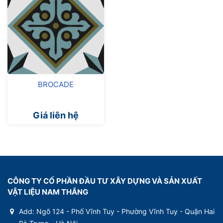
BROCADE
Giá liên hệ
CÔNG TY CỔ PHẦN ĐẦU TƯ XÂY DỰNG VÀ SẢN XUẤT
VẬT LIỆU NAM THẮNG
Add: Ngõ 124 - Phố Vĩnh Tuy - Phường Vĩnh Tuy - Quận Hai