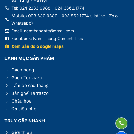
Bà Trưng - Hà Nội
Tel: 024.2233.9988 - 024.3862.1774
Mobile
: 093.630.9889 - 093.862.1774 (
Hotline - Zalo -
Whatsapp)
Email: namthangntc@gmail.com
Facebook:
Nam Thang Cement Tiles
Xem bản đồ Google maps
DANH MỤC SẢN PHẨM
Gạch bông
Gạch Terrazzo
Tấm ốp cầu thang
Bàn ghế Terrazzo
Chậu hoa
Đá siêu nhẹ
TRUY CẬP NHANH
Giới thiệu