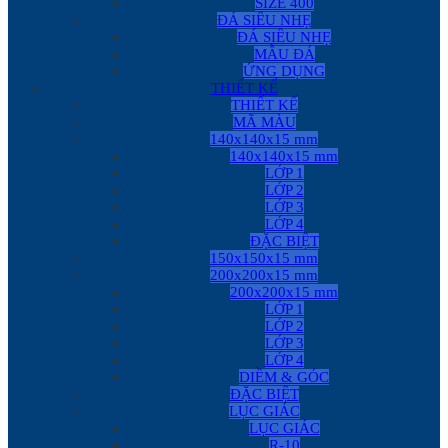
SIZE 400
ĐÁ SIÊU NHẸ
ĐÁ SIÊU NHẸ
MẪU ĐÁ
ỨNG DỤNG
THIẾT KẾ
THIẾT KẾ
MÃ MÀU
140x140x15 mm
140x140x15 mm
LỚP 1
LỚP 2
LỚP 3
LỚP 4
ĐẶC BIỆT
150x150x15 mm
200x200x15 mm
200x200x15 mm
LỚP 1
LỚP 2
LỚP 3
LỚP 4
DIỀM & GÓC
ĐẶC BIỆT
LỤC GIÁC
LỤC GIÁC
R-10