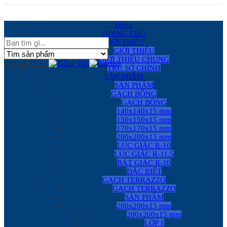
Menu
TRANG CHỦ
GIỚI THIỆU
GIỚI THIỆU
GIỚI THIỆU CHUNG
Tìm kiếm ......
TRỤ SỞ CHÍNH
SẢN PHẨM
SẢN PHẨM
GẠCH BÔNG
GẠCH BÔNG
140x140x15 mm
150x150x15 mm
170x170x15 mm
200x200x15 mm
LỤC GIÁC R-10
LỤC GIÁC R-11.5
BÁT GIÁC R-10
ĐẶC BIỆT
GẠCH TERRAZZO
GẠCH TERRAZZO
SẢN PHẨM
200x200x15 mm
200x200x15 mm
LỚP 1