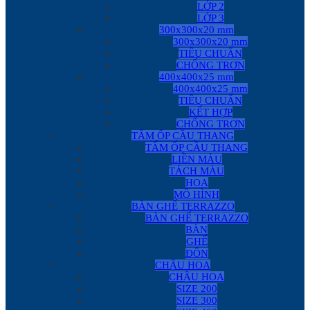
LỚP 2
LỚP 3
300x300x20 mm
300x300x20 mm
TIÊU CHUẨN
CHỐNG TRƠN
400x400x25 mm
400x400x25 mm
TIÊU CHUẨN
KẾT HỢP
CHỐNG TRƠN
TẤM ỐP CẦU THANG
TẤM ỐP CẦU THANG
LIỀN MÀU
TÁCH MÀU
HOA
MÔ HÌNH
BÀN GHẾ TERRAZZO
BÀN GHẾ TERRAZZO
BÀN
GHẾ
ĐÔN
CHẬU HOA
CHẬU HOA
SIZE 200
SIZE 300