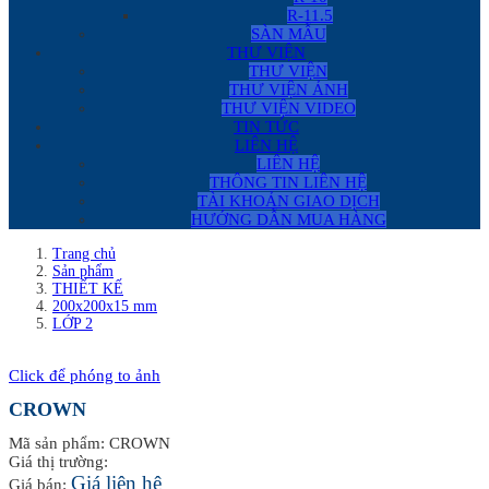
R-11.5
SÀN MẪU
THƯ VIỆN
THƯ VIỆN
THƯ VIỆN ẢNH
THƯ VIỆN VIDEO
TIN TỨC
LIÊN HỆ
LIÊN HỆ
THÔNG TIN LIÊN HỆ
TÀI KHOẢN GIAO DỊCH
HƯỚNG DẪN MUA HÀNG
Trang chủ
Sản phẩm
THIẾT KẾ
200x200x15 mm
LỚP 2
Click để phóng to ảnh
CROWN
Mã sản phẩm: CROWN
Giá thị trường:
Giá liên hệ
Giá bán: